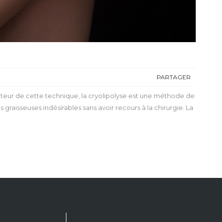
PARTAGER
teur de cette technique, la cryolipolyse est une méthode de
graisseuses indésirables sans avoir recours à la chirurgie. La