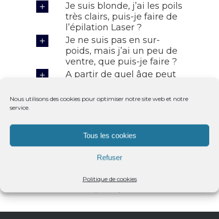
Je suis blonde, j’ai les poils
très clairs, puis-je faire de
l’épilation Laser ?
Je ne suis pas en sur-
poids, mais j’ai un peu de
ventre, que puis-je faire ?
A partir de quel âge peut
on commencer les
injections ?
Nous utilisons des cookies pour optimiser notre site web et notre
Je suis en surpoids, le
service.
CoolSculpting peut-il
m'aider à maigrir ?
Tous les cookies
Dois je m'arrêter après
une séance de
Refuser
CoolSculpting ?
Quel type de régime le Dr
Politique de cookies
ABOU pratique ?